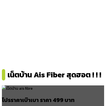
กรุงหยัน
อำเภอร่อนพิบูลย์
ร่อนพิบูลย์
ควนพัง
หินตก
เสาธง
ควนชุม
ทุ่งโพธิ์
เขาพัง
บ้านควน
เน็ตบ้าน Ais Fiber สุดฮอต ! ! !
อำเภอจุฬาภรณ์
บ้านเกาะ
ทุ่งโพธิ์
นาหมอบุญ
โปรราคาเบ๊าเบา ราคา 499 บาท
ควนหนองหงส์