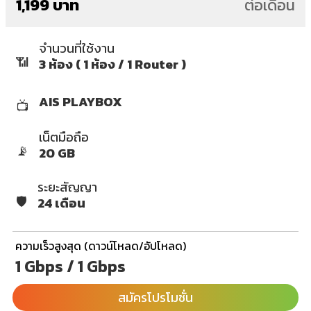
1,199 บาท
ต่อเดือน
จำนวนที่ใช้งาน
📶
3 ห้อง ( 1 ห้อง / 1 Router )
AIS PLAYBOX
📺
เน็ตมือถือ
📡
20 GB
ระยะสัญญา
🛡️
24 เดือน
ความเร็วสูงสุด (ดาวน์โหลด/อัปโหลด)
1 Gbps / 1 Gbps
สมัครโปรโมชั่น