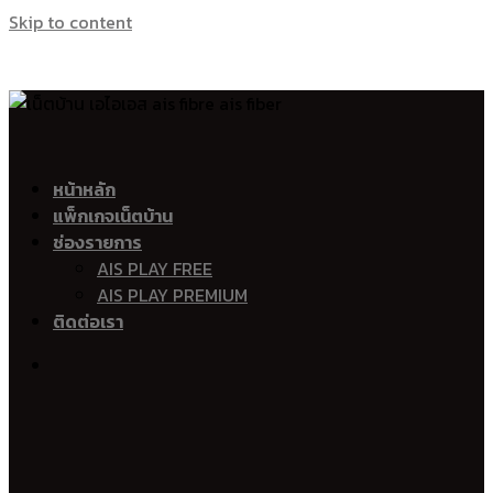
Skip to content
อินเตอร์เน็ตบ้าน ais เน็ตบ้าน ais เน็ตบ้าน โทร เอไอเอส ไฟเบอร์ Ais 
เน็ตบ้าน เอไอเอส ไฟเบอร์ Ais Fibre Ais Fiber
อำเภอเมืองนครศรีธรรมราช
หน้าหลัก
แพ็กเกจเน็ตบ้าน
ท่าวัง
ช่องรายการ
ปากนคร
AIS PLAY FREE
ท่าไร่
AIS PLAY PREMIUM
บางจาก
ติดต่อเรา
ปากพูน
ท่าเรือ
นาเคียน
ไชยมนตรี
ทุ่งปรัง
โมคลาน