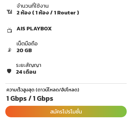
จำนวนที่ใช้งาน
📶
2 ห้อง ( 1 ห้อง / 1 Router )
AIS PLAYBOX
📺
เน็ตมือถือ
📡
20 GB
ระยะสัญญา
🛡️
24 เดือน
ความเร็วสูงสุด (ดาวน์โหลด/อัปโหลด)
1 Gbps / 1 Gbps
สมัครโปรโมชั่น