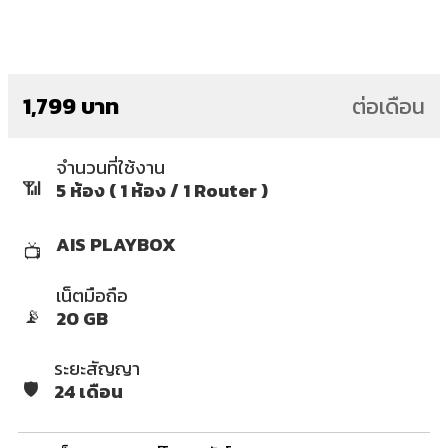
1,799 บาท
ต่อเดือน
จำนวนที่ใช้งาน
📶
5 ห้อง ( 1 ห้อง / 1 Router )
AIS PLAYBOX
📺
เน็ตมือถือ
📡
20 GB
ระยะสัญญา
🛡️
24 เดือน