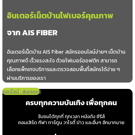
อินเตอร์เน็ตบ้านไฟเบอร์คุณภาพ
จาก AIS FIBER
อินเตอร์เน็ตบ้าน AIS Fiber สมัครออนไลน์ง่ายๆ เน็ตบ้าน
คุณภาพดี เร็วแรงสะใจ ด้วยไฟเบอร์ออฟติก สามารถ
เลือกแพ็กเกจบริการและตรวจสอบพื้นที่สมัครได้ง่าย ๆ
ผ่านบริการของเรา
แอดไลน์ : @aisnet
โทร 065-349-8191
ครบทุกความบันเทิง เพื่อทุกคน
รับชมได้ทุกที่ ทุกเวลา หนังดัง ซีรีส์
คอนเสิร์ต กีฬา การ์ตูน วาไรตี้ ข่าว และอื่นๆ อีกมากมาย