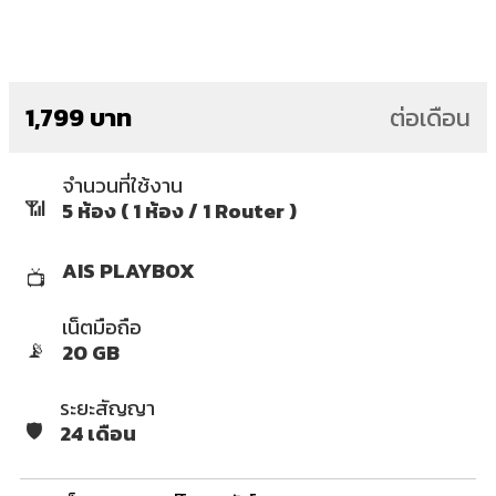
1,799 บาท
ต่อเดือน
จำนวนที่ใช้งาน
📶
5 ห้อง ( 1 ห้อง / 1 Router )
AIS PLAYBOX
📺
เน็ตมือถือ
📡
20 GB
ระยะสัญญา
🛡️
24 เดือน