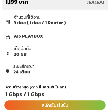
1,199 บาท
ต่อเดือน
จำนวนที่ใช้งาน
📶
3 ห้อง ( 1 ห้อง / 1 Router )
AIS PLAYBOX
📺
เน็ตมือถือ
📡
20 GB
ระยะสัญญา
🛡️
24 เดือน
ความเร็วสูงสุด (ดาวน์โหลด/อัปโหลด)
1 Gbps / 1 Gbps
สมัครโปรโมชั่น