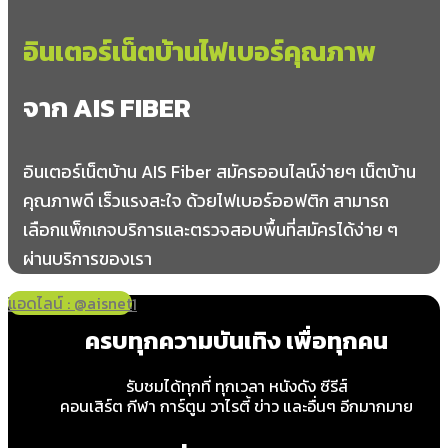
อินเตอร์เน็ตบ้านไฟเบอร์คุณภาพ
จาก AIS FIBER
อินเตอร์เน็ตบ้าน AIS Fiber สมัครออนไลน์ง่ายๆ เน็ตบ้าน
คุณภาพดี เร็วแรงสะใจ ด้วยไฟเบอร์ออฟติก สามารถ
เลือกแพ็กเกจบริการและตรวจสอบพื้นที่สมัครได้ง่าย ๆ
ผ่านบริการของเรา
แอดไลน์ : @aisnet
โทร 065-349-8191
ครบทุกความบันเทิง เพื่อทุกคน
รับชมได้ทุกที่ ทุกเวลา หนังดัง ซีรีส์
คอนเสิร์ต กีฬา การ์ตูน วาไรตี้ ข่าว และอื่นๆ อีกมากมาย