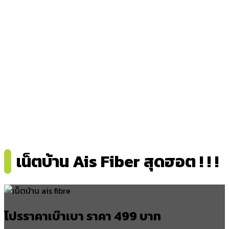
กรุงหยัน
อำเภอร่อนพิบูลย์
ร่อนพิบูลย์
ควนพัง
หินตก
เสาธง
ควนชุม
ทุ่งโพธิ์
เขาพัง
บ้านควน
เน็ตบ้าน Ais Fiber สุดฮอต ! ! !
อำเภอจุฬาภรณ์
บ้านเกาะ
ทุ่งโพธิ์
นาหมอบุญ
โปรราคาเบ๊าเบา ราคา 499 บาท
ควนหนองหงส์