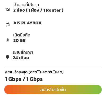
จำนวนที่ใช้งาน
📶
2 ห้อง ( 1 ห้อง / 1 Router )
AIS PLAYBOX
📺
เน็ตมือถือ
📡
20 GB
ระยะสัญญา
🛡️
24 เดือน
ความเร็วสูงสุด (ดาวน์โหลด/อัปโหลด)
1 Gbps / 1 Gbps
สมัครโปรโมชั่น