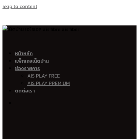
Skip to content
อินเตอร์เน็ตบ้าน ais เน็ตบ้าน ais เน็ตบ้าน โทร เอไอเอส ไฟเบอร์ Ai
เน็ตบ้าน เอไอเอส ไฟเบอร์ Ais Fibre Ais Fiber
อำเภอเมืองนครศรีธรรมราช
หน้าหลัก
แพ็กเกจเน็ตบ้าน
ท่าวัง
ช่องรายการ
ปากนคร
AIS PLAY FREE
ท่าไร่
AIS PLAY PREMIUM
บางจาก
ติดต่อเรา
ปากพูน
ท่าเรือ
นาเคียน
ไชยมนตรี
ทุ่งปรัง
โมคลาน