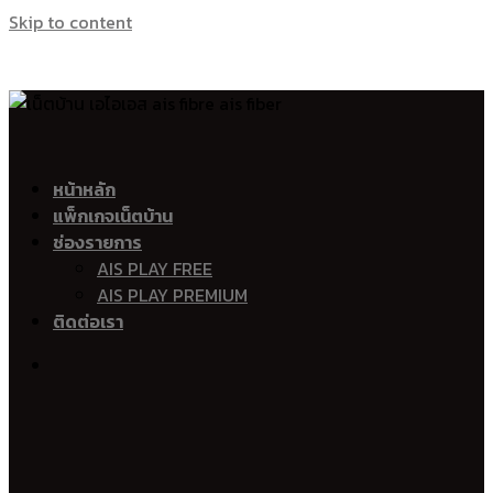
Skip to content
เน็ตบ้าน เอไอเอส ไฟเบอร์ Ais Fibre Ais Fiber 
อำเภอเมืองกระบี่
หน้าหลัก
แพ็กเกจเน็ตบ้าน
ปากน้ำ
ช่องรายการ
กระบี่ใหญ่
AIS PLAY FREE
กระบี่น้อย
AIS PLAY PREMIUM
ไสไทย
ติดต่อเรา
อ่าวนาง
หนองทะเล
ทับปริก
คลองประสงค์
ทับปริก
เขาคราม