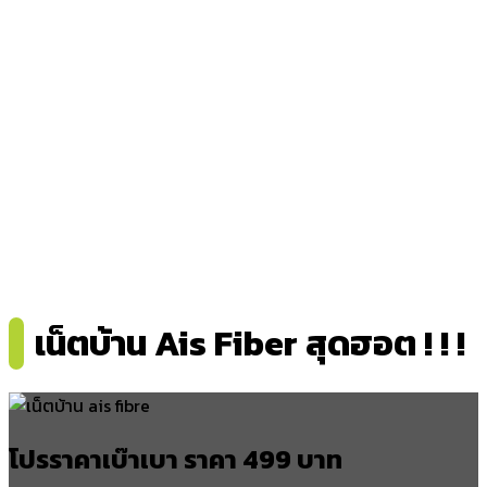
เน็ตบ้าน Ais Fiber สุดฮอต ! ! !
โปรราคาเบ๊าเบา ราคา 499 บาท