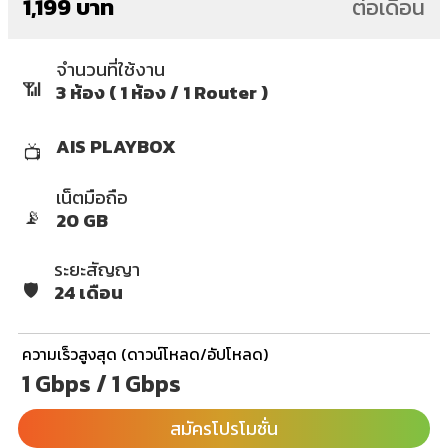
1,199 บาท
ต่อเดือน
จำนวนที่ใช้งาน
📶
3 ห้อง ( 1 ห้อง / 1 Router )
AIS PLAYBOX
📺
เน็ตมือถือ
📡
20 GB
ระยะสัญญา
🛡️
24 เดือน
ความเร็วสูงสุด (ดาวน์โหลด/อัปโหลด)
1 Gbps / 1 Gbps
สมัครโปรโมชั่น