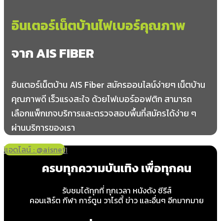
อินเตอร์เน็ตบ้านไฟเบอร์คุณภาพ
จาก AIS FIBER
อินเตอร์เน็ตบ้าน AIS Fiber สมัครออนไลน์ง่ายๆ เน็ตบ้าน
คุณภาพดี เร็วแรงสะใจ ด้วยไฟเบอร์ออฟติก สามารถ
เลือกแพ็กเกจบริการและตรวจสอบพื้นที่สมัครได้ง่าย ๆ
ผ่านบริการของเรา
แอดไลน์ : @aisnet
โทร 065-349-8191
ครบทุกความบันเทิง เพื่อทุกคน
รับชมได้ทุกที่ ทุกเวลา หนังดัง ซีรีส์
คอนเสิร์ต กีฬา การ์ตูน วาไรตี้ ข่าว และอื่นๆ อีกมากมาย