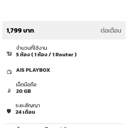
1,799 บาท
ต่อเดือน
จำนวนที่ใช้งาน
📶
5 ห้อง ( 1 ห้อง / 1 Router )
AIS PLAYBOX
📺
เน็ตมือถือ
📡
20 GB
ระยะสัญญา
🛡️
24 เดือน