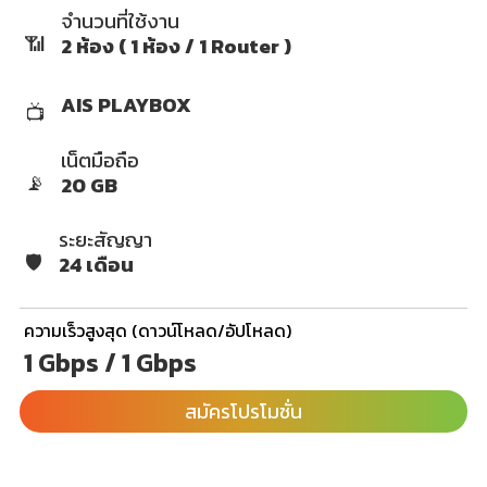
จำนวนที่ใช้งาน
📶
2 ห้อง ( 1 ห้อง / 1 Router )
AIS PLAYBOX
📺
เน็ตมือถือ
📡
20 GB
ระยะสัญญา
🛡️
24 เดือน
ความเร็วสูงสุด (ดาวน์โหลด/อัปโหลด)
1 Gbps / 1 Gbps
สมัครโปรโมชั่น