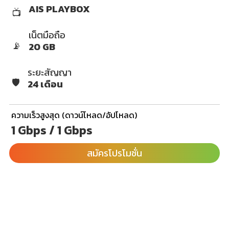
AIS PLAYBOX
📺
เน็ตมือถือ
📡
20 GB
ระยะสัญญา
🛡️
24 เดือน
ความเร็วสูงสุด (ดาวน์โหลด/อัปโหลด)
1 Gbps / 1 Gbps
สมัครโปรโมชั่น