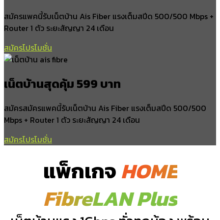
ดินแดง
สมัครแพคนี้รับเน็ตบ้าน Ais Fiber แรงเต็มสปีด 500/500 Mbps +
อำเภอเกาะลันตา
Router 1 ตัว ระยะสัญญา 24 เดือน
สมัครโปรโมชั่น
เกาะลันตาใหญ่
เกาะลันตาน้อย
เกาะกลาง
เน็ตบ้านสุดคุ้ม 599 บาท
คลองยาง
ศาลาด่าน
สมัครสมัครแพคนี้รับเน็ตบ้าน Ais Fiber แรงเต็มสปีด 500/500
อำเภอเขาพนม
Mbps + Router 1 ตัว ระยะสัญญา 24 เดือน
สมัครโปรโมชั่น
เขาพนม
พรุเตียว
แพ็กเกจ
HOME
หน้าเขา
โคกหาร
FibreLAN Plus
สินปุน
ทับปริก