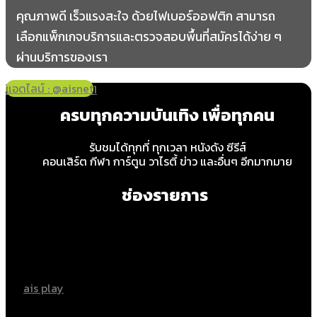
อินเตอร์เน็ตบ้าน AIS Fiber สมัครออนไลน์ง่ายๆ เน็ตบ้าน
คุณภาพดี เร็วแรงสะใจ ด้วยไฟเบอร์ออฟติก สามารถ
เลือกแพ็กเกจบริการและตรวจสอบพื้นที่สมัครได้ง่าย ๆ
ผ่านบริการของเรา
แอดไลน์ : @aisnet
โทร 065-349-8191
ครบทุกความบันเทิง เพื่อทุกคน
รับชมได้ทุกที่ ทุกเวลา หนังดัง ซีรีส์
คอนเสิร์ต กีฬา การ์ตูน วาไรตี้ ข่าว และอื่นๆ อีกมากมาย
ช่องรายการ
ais play