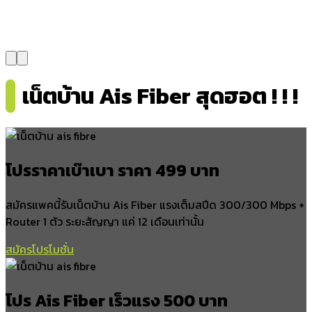
แหลมสัก
นาเหนือ
คลองหิน
เขาใหญ่
อ่าวลึกน้อย
บ้านกลาง
เน็ตบ้าน Ais Fiber สุดฮอต ! ! !
บางวัน
อำเภอปลายพระยา
ปลายพระยา
โปรราคาเบ๊าเบา ราคา 499 บาท
ทุ่งคา
คีรีวง
สมัครแพคนี้รับเน็ตบ้าน Ais Fiber แรงเต็มสปีด 300/300 Mbps +
เขาเขน
Router 1 ตัว ระยะสัญญา แค่ 12 เดือนเท่านั้น
อำเภอลำทับ
สมัครโปรโมชั่น
ลำทับ
ดินอุดม
โปร Ais Fiber เร็วแรง 500 บาท
ทุ่งไทรทอง