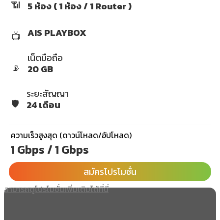
📶
5 ห้อง ( 1 ห้อง / 1 Router )
AIS PLAYBOX
📺
เน็ตมือถือ
📡
20 GB
ระยะสัญญา
🛡️
24 เดือน
ความเร็วสูงสุด (ดาวน์โหลด/อัปโหลด)
1 Gbps / 1 Gbps
สมัครโปรโมชั่น
สามารถดูโปรโมชั่นเพิ่มเติมได้ที่นี่