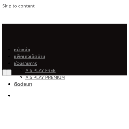
Skip to content
เน็ตบ้าน เอไอเอส ไฟเบอร์ Ais Fibre Ais Fiber 
อำเภอเมืองกระบี่
หน้าหลัก
แพ็กเกจเน็ตบ้าน
ปากน้ำ
ช่องรายการ
กระบี่ใหญ่
AIS PLAY FREE
กระบี่น้อย
AIS PLAY PREMIUM
ไสไทย
ติดต่อเรา
อ่าวนาง
หนองทะเล
ทับปริก
คลองประสงค์
ทับปริก
เขาคราม