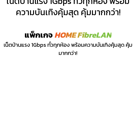
เน็ตบ้านแรง 1Gbps ทั่วทุกห้อง พร้อม
อำเภอเหนือคลอง
ความบันเทิงคุ้มสุด คุ้มมากกว่า!
เหนือคลอง
โคกยาง
คลองขนาน
แพ็กเกจ
HOME FibreLAN
คลองเขม้า
เน็ตบ้านแรง 1Gbps ทั่วทุกห้อง พร้อมความบันเทิงคุ้มสุด คุ้ม
เกาะกลาง
คลองใหญ่
มากกว่า!
ดินแดง
เหนือคลองเหนือ