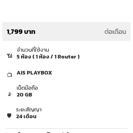
1,799 บาท
ต่อเดือน
จำนวนที่ใช้งาน
📶
5 ห้อง ( 1 ห้อง / 1 Router )
AIS PLAYBOX
📺
เน็ตมือถือ
📡
20 GB
ระยะสัญญา
🛡️
24 เดือน