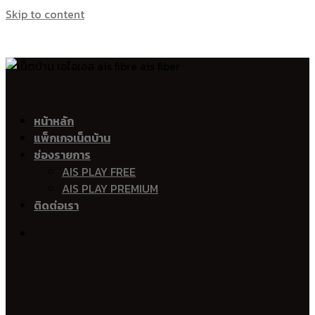
Skip to content
เน็ตบ้าน เอไอเอส ไฟเบอร์ Ais Fibre Ais Fiber 
อำเภอเมืองสุราษฎร์ธานี
หน้าหลัก
แพ็กเกจเน็ตบ้าน
ตลาด
ช่องรายการ
มะขามเตี้ย
AIS PLAY FREE
วัดประดู่
AIS PLAY PREMIUM
บางกุ้ง
ติดต่อเรา
บางใบไม้
บางชนะ
บางโพธิ์
บางไทร
คลองฉนาก
ท่าข้าม