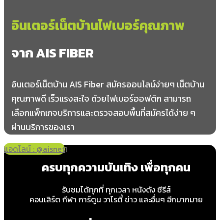
อินเตอร์เน็ตบ้านไฟเบอร์คุณภาพ
จาก AIS FIBER
อินเตอร์เน็ตบ้าน AIS Fiber สมัครออนไลน์ง่ายๆ เน็ตบ้าน
คุณภาพดี เร็วแรงสะใจ ด้วยไฟเบอร์ออฟติก สามารถ
เลือกแพ็กเกจบริการและตรวจสอบพื้นที่สมัครได้ง่าย ๆ
ผ่านบริการของเรา
แอดไลน์ : @aisnet
โทร 065-349-8191
ครบทุกความบันเทิง เพื่อทุกคน
รับชมได้ทุกที่ ทุกเวลา หนังดัง ซีรีส์
คอนเสิร์ต กีฬา การ์ตูน วาไรตี้ ข่าว และอื่นๆ อีกมากมาย