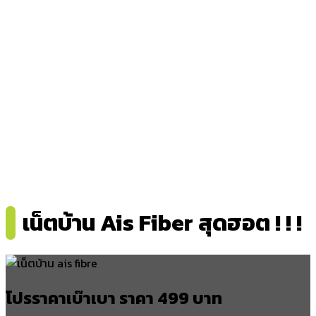
พรุพี
บางมะเดื่อ
คลองฉนาก
อำเภอบ้านตาขุน
เขาสก
เชี่ยวหลาน
เขาพัง
อำเภอพุนพิน
ท่าข้าม
เน็ตบ้าน Ais Fiber สุดฮอต ! ! !
ท่าสะท้อน
บางงอน
บางมะพร้าว
บางงอนเหนือ
โปรราคาเบ๊าเบา ราคา 499 บาท
อำเภอเวียงสระ