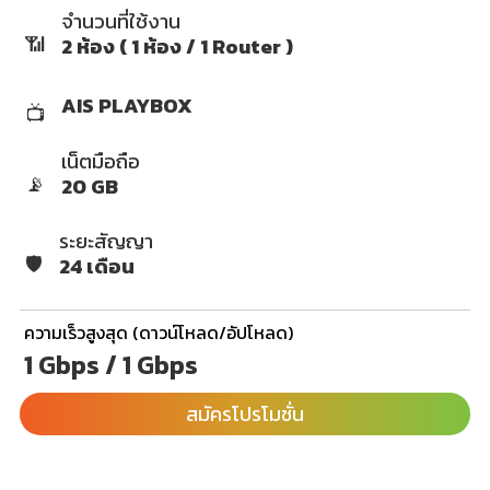
จำนวนที่ใช้งาน
📶
2 ห้อง ( 1 ห้อง / 1 Router )
AIS PLAYBOX
📺
เน็ตมือถือ
📡
20 GB
ระยะสัญญา
🛡️
24 เดือน
ความเร็วสูงสุด (ดาวน์โหลด/อัปโหลด)
1 Gbps / 1 Gbps
สมัครโปรโมชั่น