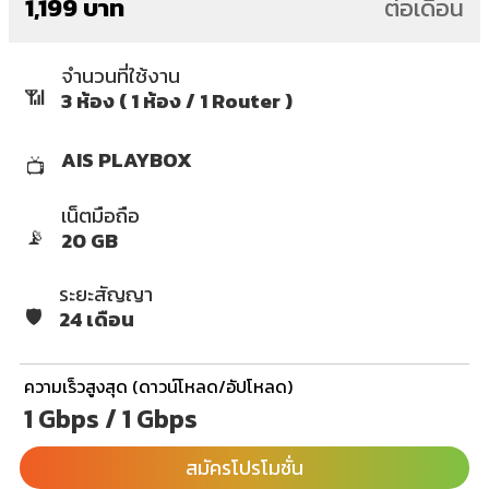
1,199 บาท
ต่อเดือน
จำนวนที่ใช้งาน
📶
3 ห้อง ( 1 ห้อง / 1 Router )
AIS PLAYBOX
📺
เน็ตมือถือ
📡
20 GB
ระยะสัญญา
🛡️
24 เดือน
ความเร็วสูงสุด (ดาวน์โหลด/อัปโหลด)
1 Gbps / 1 Gbps
สมัครโปรโมชั่น