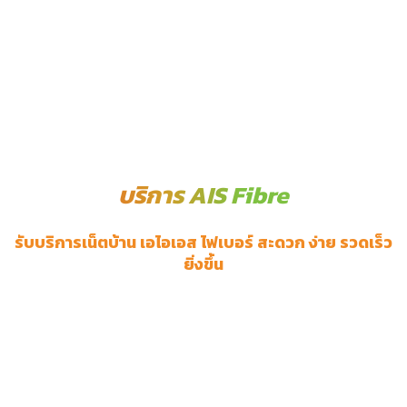
บริการ AIS Fibre
รับบริการเน็ตบ้าน เอไอเอส ไฟเบอร์ สะดวก ง่าย รวดเร็ว
ยิ่งขึ้น