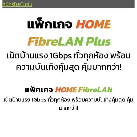
สมัครโปรโมชั่น
แพ็กเกจ
HOME
FibreLAN Plus
เน็ตบ้านแรง 1Gbps ทั่วทุกห้อง พร้อม
ความบันเทิงคุ้มสุด คุ้มมากกว่า!
แพ็กเกจ
HOME FibreLAN
เน็ตบ้านแรง 1Gbps ทั่วทุกห้อง พร้อมความบันเทิงคุ้มสุด คุ้ม
มากกว่า!