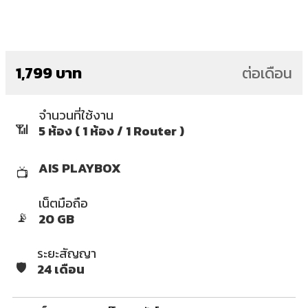
1,799 บาท
ต่อเดือน
จำนวนที่ใช้งาน
📶
5 ห้อง ( 1 ห้อง / 1 Router )
AIS PLAYBOX
📺
เน็ตมือถือ
📡
20 GB
ระยะสัญญา
🛡️
24 เดือน