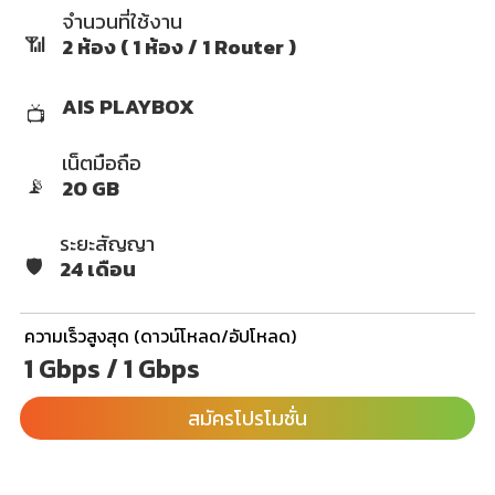
จำนวนที่ใช้งาน
📶
2 ห้อง ( 1 ห้อง / 1 Router )
AIS PLAYBOX
📺
เน็ตมือถือ
📡
20 GB
ระยะสัญญา
🛡️
24 เดือน
ความเร็วสูงสุด (ดาวน์โหลด/อัปโหลด)
1 Gbps / 1 Gbps
สมัครโปรโมชั่น