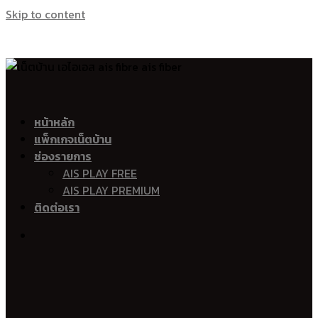
Skip to content
อินเตอร์เน็ตบ้าน ais เน็ตบ้าน ais เน็ตบ้าน โทร เอไอเอส ไฟเบอร์ Ais
เน็ตบ้าน เอไอเอส ไฟเบอร์ Ais Fibre Ais Fiber 
อำเภอเมืองนราธิวาส
หน้าหลัก
แพ็กเกจเน็ตบ้าน
บางนาค
ช่องรายการ
โคกเคียน
AIS PLAY FREE
กะลุวอ
AIS PLAY PREMIUM
กะลุวอเหนือ
ติดต่อเรา
มะนังตายอ
บางปอ
บางพู
ลำภู
ไพรวัน
โคกเคียนนอก