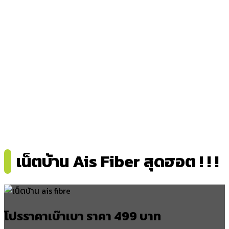
เน็ตบ้าน Ais Fiber สุดฮอต ! ! !
โปรราคาเบ๊าเบา ราคา 499 บาท