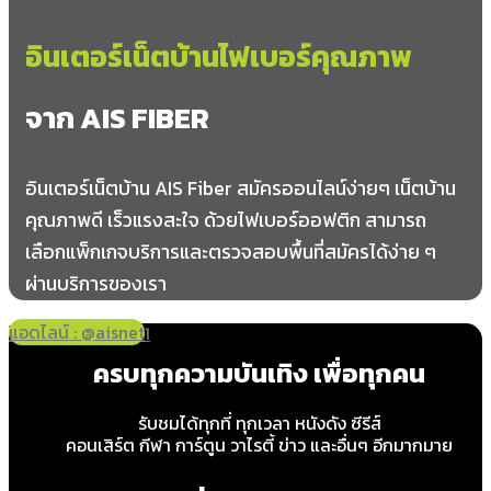
อินเตอร์เน็ตบ้านไฟเบอร์คุณภาพ
จาก AIS FIBER
อินเตอร์เน็ตบ้าน AIS Fiber สมัครออนไลน์ง่ายๆ เน็ตบ้าน
คุณภาพดี เร็วแรงสะใจ ด้วยไฟเบอร์ออฟติก สามารถ
เลือกแพ็กเกจบริการและตรวจสอบพื้นที่สมัครได้ง่าย ๆ
ผ่านบริการของเรา
แอดไลน์ : @aisnet
โทร 065-349-8191
ครบทุกความบันเทิง เพื่อทุกคน
รับชมได้ทุกที่ ทุกเวลา หนังดัง ซีรีส์
คอนเสิร์ต กีฬา การ์ตูน วาไรตี้ ข่าว และอื่นๆ อีกมากมาย