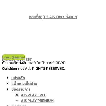
กดเพื่อดูโปร AIS Fibre ทั้งหมด
Line : @aisnet
โทร 065-349-8191
ตัวแทนติดตั้งอินเตอร์เน็ตบ้าน AIS FIBRE
©aisfiber.net ALL RIGHTS RESERVED.
หน้าหลัก
แพ็กเกจเน็ตบ้าน
ช่องรายการ
AIS PLAY FREE
AIS PLAY PREMIUM