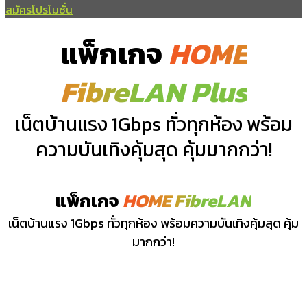
ปอพาน
สมัครโปรโมชั่น
นาคูณ
สันป่าตอง
แพ็กเกจ
HOME
ยางตลาด
หนองเรือ
FibreLAN Plus
โคกก่อ
อำเภอเมยวดี
เน็ตบ้านแรง 1Gbps ทั่วทุกห้อง พร้อม
ความบันเทิงคุ้มสุด คุ้มมากกว่า!
เมยวดี
บุ่งคล้า
ชมภู
แพ็กเกจ
HOME FibreLAN
หนองแวง
เน็ตบ้านแรง 1Gbps ทั่วทุกห้อง พร้อมความบันเทิงคุ้มสุด คุ้ม
มากกว่า!