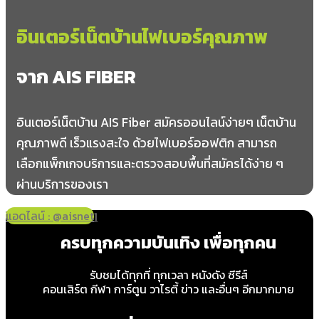
อินเตอร์เน็ตบ้านไฟเบอร์คุณภาพ
จาก AIS FIBER
อินเตอร์เน็ตบ้าน AIS Fiber สมัครออนไลน์ง่ายๆ เน็ตบ้าน
คุณภาพดี เร็วแรงสะใจ ด้วยไฟเบอร์ออฟติก สามารถ
เลือกแพ็กเกจบริการและตรวจสอบพื้นที่สมัครได้ง่าย ๆ
ผ่านบริการของเรา
แอดไลน์ : @aisnet
โทร 065-349-8191
ครบทุกความบันเทิง เพื่อทุกคน
รับชมได้ทุกที่ ทุกเวลา หนังดัง ซีรีส์
คอนเสิร์ต กีฬา การ์ตูน วาไรตี้ ข่าว และอื่นๆ อีกมากมาย