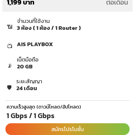
1,199 บาท
ต่อเดือน
จำนวนที่ใช้งาน
📶
3 ห้อง ( 1 ห้อง / 1 Router )
AIS PLAYBOX
📺
เน็ตมือถือ
📡
20 GB
ระยะสัญญา
🛡️
24 เดือน
ความเร็วสูงสุด (ดาวน์โหลด/อัปโหลด)
1 Gbps / 1 Gbps
สมัครโปรโมชั่น