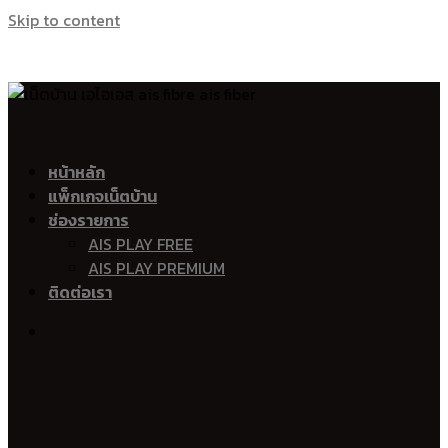
Skip to content
เน็ตบ้าน เอไอเอส ไฟเบอร์ Ais Fibre Ais Fiber
อำเภอเมืองมหาสารคาม
หน้าหลัก
แพ็กเกจเน็ตบ้าน
ตลาด
ช่องรายการ
แก่งเลิงจาน
AIS PLAY FREE
ท่าตูม
AIS PLAY PREMIUM
ดอนหว่าน
ติดต่อเรา
หนองปลิง
โคกก่อ
เขวา
แวงน่าง
หนองโน
เกิ้ง