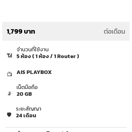
1,799 บาท
ต่อเดือน
จำนวนที่ใช้งาน
📶
5 ห้อง ( 1 ห้อง / 1 Router )
AIS PLAYBOX
📺
เน็ตมือถือ
📡
20 GB
ระยะสัญญา
🛡️
24 เดือน