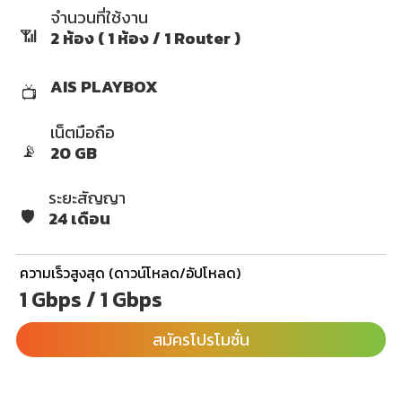
จำนวนที่ใช้งาน
📶
2 ห้อง ( 1 ห้อง / 1 Router )
AIS PLAYBOX
📺
เน็ตมือถือ
📡
20 GB
ระยะสัญญา
🛡️
24 เดือน
ความเร็วสูงสุด (ดาวน์โหลด/อัปโหลด)
1 Gbps / 1 Gbps
สมัครโปรโมชั่น