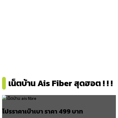
ดอนกลาง
ห้วยเตย
โกสุมพิสัย
โนนงาม
อำเภอแกดำ
แกดำ
วังแสง
หนองโพธิ์
มิตรภาพ
โนนภิบาล
เน็ตบ้าน Ais Fiber สุดฮอต ! ! !
อำเภอยางสีสุราช
ยางสีสุราช
ขามเรียน
หนองกุงใหญ่
โปรราคาเบ๊าเบา ราคา 499 บาท
บ้านกู่